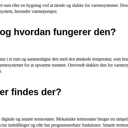
et rum eller en bygning ved at tænde og slukke for varmesystemet. Den s
esystem, herunder varmepumper.
 og hvordan fungerer den?
atur i et rum og sammenligne den med den ønskede temperatur, som bruge
varmesystemet for at opvarme rummet. Omvendt slukker den for varmesys
n.
er findes der?
 digitale og smarte termostater. Mekaniske termostater bruger en simpel
ise indstillinger og ofte har programmerbare funktioner. Smarte termostat