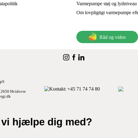
tapolitik
Varmepumpe støj og lydniveau
Om lovpligtigt varmepumpe eft
Råd og viden
ApS
Kontakt
: +45 71 74 74 80
 2650 Hvidovre
rgi.dk
vi hjælpe dig med?