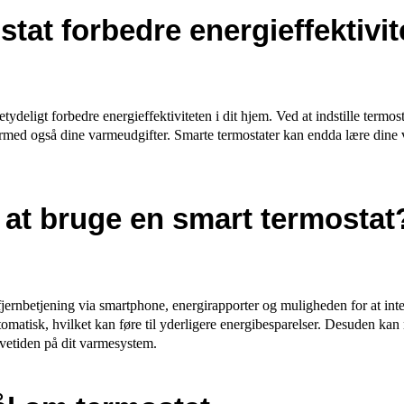
tat forbedre energieffektivi
tydeligt forbedre energieffektiviteten i dit hjem. Ved at indstille termo
ermed også dine varmeudgifter. Smarte termostater kan endda lære dine v
 at bruge en smart termostat
fjernbetjening via smartphone, energirapporter og muligheden for at in
utomatisk, hvilket kan føre til yderligere energibesparelser. Desuden ka
evetiden på dit varmesystem.