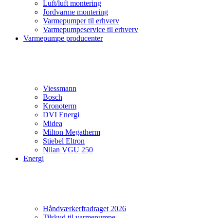
Luft/luft montering
Jordvarme montering
Varmepumper til erhverv
Varmepumpeservice til erhverv
Varmepumpe producenter
Viessmann
Bosch
Kronoterm
DVI Energi
Midea
Milton Megatherm
Stiebel Eltron
Nilan VGU 250
Energi
Håndværkerfradraget 2026
Tilskud til varmepumpe