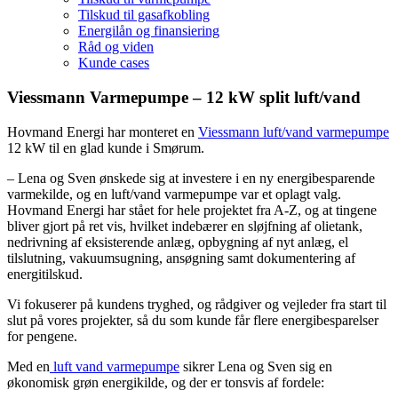
Tilskud til gasafkobling
Energilån og finansiering
Råd og viden
Kunde cases
Viessmann Varmepumpe – 12 kW split luft/vand
Hovmand Energi har monteret en
Viessmann luft/vand varmepumpe
12 kW til en glad kunde i Smørum.
– Lena og Sven ønskede sig at investere i en ny energibesparende
varmekilde, og en luft/vand varmepumpe var et oplagt valg.
Hovmand Energi har stået for hele projektet fra A-Z, og at tingene
bliver gjort på ret vis, hvilket indebærer en sløjfning af olietank,
nedrivning af eksisterende anlæg, opbygning af nyt anlæg, el
tilslutning, vakuumsugning, ansøgning samt dokumentering af
ene
rgitilskud.
Vi fokuserer på kundens tryghed, og rådgiver og vejleder fra start til
slut på vores projekter, så du som kunde får flere energibesparelser
for pengene.
Med en
luft vand varmepumpe
sikrer Lena og Sven sig en
økonomisk grøn energikilde, og der er tonsvis af fordele: