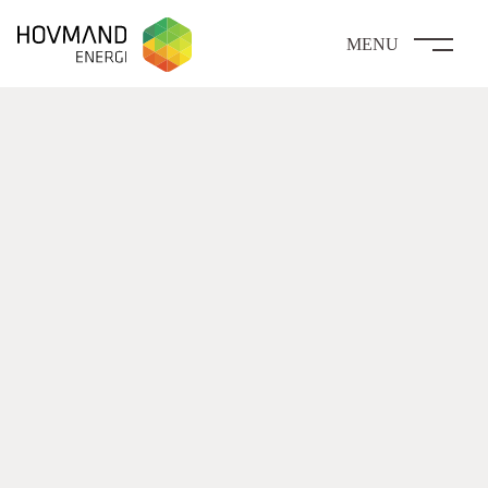
MENU
Mekanisk ventilation
Bedre indeklima & besparelser på
varmeregningen
Vil du have et sundt indeklima i dit hjem, bør du overveje at
installere et ventilationsanlæg. Vælger du et anlæg med
varmegenvinding, kan du desuden reducere din varmeregning, dit